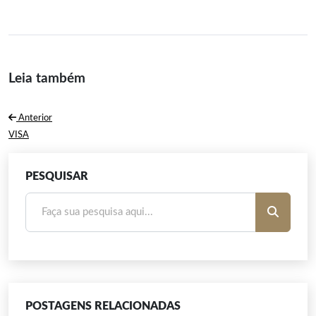
Leia também
Navegação
Anterior
de
Post
VISA
Anterior:
Post
PESQUISAR
POSTAGENS RELACIONADAS