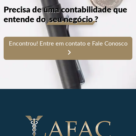
Precisa de uma contabilidade que
entende do
seu negócio
?
Encontrou! Entre em contato e Fale Conosco