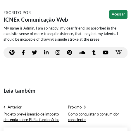
ESCRITO POR
Acessar
ICNEx Comunicação Web
My name is Admin, I am so happy, my dear friend, so absorbed in the
exquisite sense of mere tranquil existence, that I neglect my talents. I
should be incapable of drawing a single stroke at the prese
Leia também
Navegação
Anterior
Próximo
de
Post
Próximo
Projeto prevê isenção de imposto
Como conquistar o consumidor
Anterior:
Post:
de renda sobre PLR a funcionários
consciente
Post