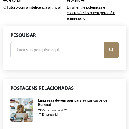
Anterior
Próximo
de
Post
Próximo
O futuro com a inteligência artificial
Difal: entre polêmicas e
Anterior:
Post:
controvérsias quem perde é o
Post
empresário
PESQUISAR
POSTAGENS RELACIONADAS
Empresas devem agir para evitar casos de
Burnout
25 de maio de 2022
Empresarial