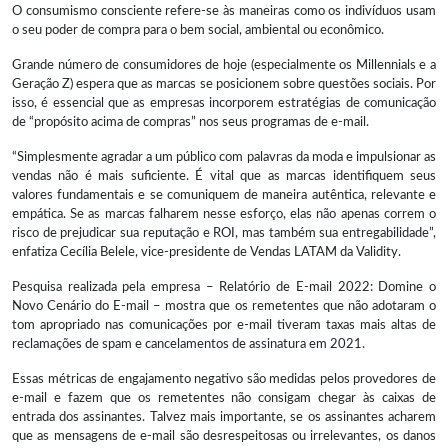
O consumismo consciente refere-se às maneiras como os indivíduos usam
o seu poder de compra para o bem social, ambiental ou econômico.
Grande número de consumidores de hoje (especialmente os Millennials e a
Geração Z) espera que as marcas se posicionem sobre questões sociais. Por
isso, é essencial que as empresas incorporem estratégias de comunicação
de “propósito acima de compras” nos seus programas de e-mail.
“Simplesmente agradar a um público com palavras da moda e impulsionar as
vendas não é mais suficiente. É vital que as marcas identifiquem seus
valores fundamentais e se comuniquem de maneira autêntica, relevante e
empática. Se as marcas falharem nesse esforço, elas não apenas correm o
risco de prejudicar sua reputação e ROI, mas também sua entregabilidade”,
enfatiza Cecília Belele, vice-presidente de Vendas LATAM da Validity.
Pesquisa realizada pela empresa – Relatório de E-mail 2022: Domine o
Novo Cenário do E-mail – mostra que os remetentes que não adotaram o
tom apropriado nas comunicações por e-mail tiveram taxas mais altas de
reclamações de spam e cancelamentos de assinatura em 2021.
Essas métricas de engajamento negativo são medidas pelos provedores de
e-mail e fazem que os remetentes não consigam chegar às caixas de
entrada dos assinantes. Talvez mais importante, se os assinantes acharem
que as mensagens de e-mail são desrespeitosas ou irrelevantes, os danos