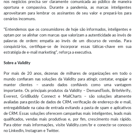
nos negócios precisa ser claramente comunicada ao público de maneira
oportuna e compassiva. Durante a pandemia, as marcas inteligentes
aproveitaram para lembrar os assinantes de seu valor e prepará-los para
cenários incomuns.
“Entendemos que os consumidores de hoje são informados, inteligentes e
optam por se alinhar com marcas que valorizam a autenticidade ao invés de
palavras de ordem: empatia ao invés de um discurso de vendas. Para
conquistá-los, certifique-se de incorporar essas táticas-chave em sua
estratégia de e-mail marketing”, reforça a executiva.
Sobre a Validity
Por mais de 20 anos, dezenas de milhares de organizações em todo o
mundo confiaram nas soluções da Validity para atingir, contatar, engajar e
manter clientes – usando dados confiáveis como uma vantagem
importante. Os principais produtos da Validity – DemandTools, BriteVerify,
Everest, GridBuddy Connect e MailCharts – são soluções altamente
avaliadas para gestão de dados de CRM, verificação de endereço de e-mail,
entregabilidade na caixa de entrada evitando a pasta de spam e aplicativos
de CRM. Essas soluções oferecem campanhas mais inteligentes, leads mais
qualificados, vendas mais produtivas e, por fim, crescimento mais rápido.
Para obter mais informações, visite Validity.com/br e conecte-se conosco
no LinkedIn, Instagram e Twitter.