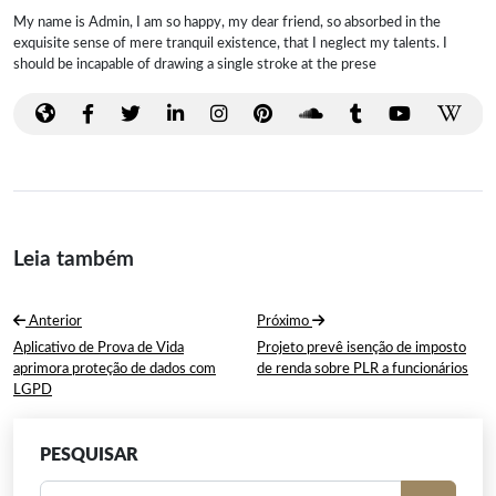
My name is Admin, I am so happy, my dear friend, so absorbed in the
exquisite sense of mere tranquil existence, that I neglect my talents. I
should be incapable of drawing a single stroke at the prese
Leia também
Navegação
Anterior
Próximo
de
Post
Próximo
Aplicativo de Prova de Vida
Projeto prevê isenção de imposto
Anterior:
Post:
aprimora proteção de dados com
de renda sobre PLR a funcionários
Post
LGPD
PESQUISAR