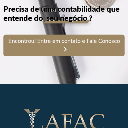
Precisa de uma contabilidade que
entende do
seu negócio
?
Encontrou! Entre em contato e Fale Conosco