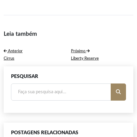
Leia também
Navegação
Anterior
Próximo
de
Post
Próximo
Cirrus
Liberty Reserve
Anterior:
Post:
Post
PESQUISAR
POSTAGENS RELACIONADAS