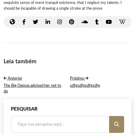
exquisite sense of mere tranquil existence, that I neglect my talents. I
should be incapable of drawing a single stroke at the prese
Leia também
Navegação
Anterior
Próximo
de
Post
Próximo
The Big Oxmox advised her not to
sdfgsdfgsdfgsdfg
Anterior:
Post:
do
Post
PESQUISAR